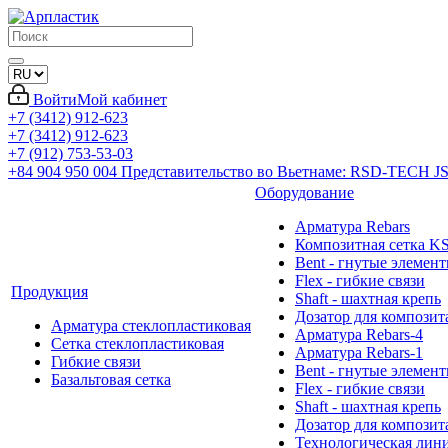
Войти
Мой кабинет
+7 (3412) 912-623
+7 (3412) 912-623
+7 (912) 753-53-03
+84 904 950 004
Представительство во Вьетнаме: RSD-TECH J
Оборудование
Арматура Rebars
Композитная сетка K
Bent - гнутые элемен
Flex - гибкие связи
Продукция
Shaft - шахтная крепь
Дозатор для композит
Арматура стеклопластиковая
Арматура Rebars-4
Сетка стеклопластиковая
Арматура Rebars-1
Гибкие связи
Bent - гнутые элемен
Базальтовая сетка
Flex - гибкие связи
Shaft - шахтная крепь
Дозатор для композит
Технологическая лин